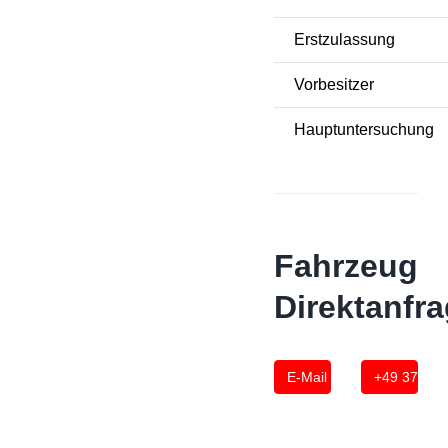
Erstzulassung
Vorbesitzer
Hauptuntersuchung
Fahrzeug
Direktanfr
E-Mail Anfrage
+49 3774 