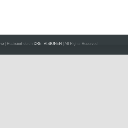
Automobilconsulting
Fahrzeugan
hme
| Realisiert durch
DREI VISIONEN
| All Rights Reserved