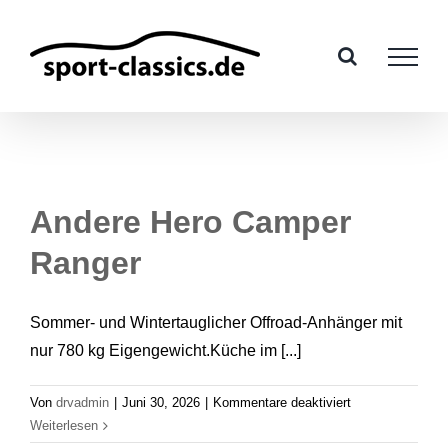
Zum
Inhalt
springen
Andere Hero Camper
Ranger
Sommer- und Wintertauglicher Offroad-Anhänger mit
nur 780 kg Eigengewicht.Küche im [...]
für
Von
drvadmin
|
Juni 30, 2026
|
Kommentare deaktiviert
Andere
Weiterlesen
Hero