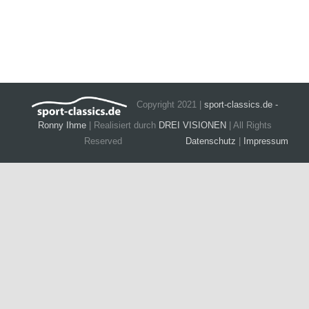
Camper
Ranger
Copyright 2021 |
sport-classics.de -
Ronny Ihme
| Realisiert durch
DREI VISIONEN
| All Rights
Reserved
Datenschutz
|
Impressum